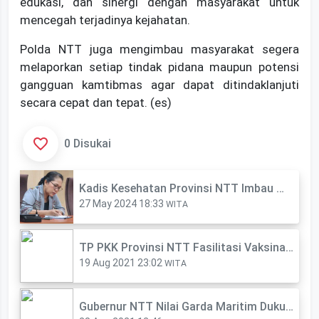
edukasi, dan sinergi dengan masyarakat untuk
mencegah terjadinya kejahatan.
Polda NTT juga mengimbau masyarakat segera
melaporkan setiap tindak pidana maupun potensi
gangguan kamtibmas agar dapat ditindaklanjuti
secara cepat dan tepat. (es)
0 Disukai
Kadis Kesehatan Provinsi NTT Imbau Waspadai Flu Singapura
27 May 2024 18:33
WITA
TP PKK Provinsi NTT Fasilitasi Vaksinasi Ibu Hamil
19 Aug 2021 23:02
WITA
Gubernur NTT Nilai Garda Maritim Dukung Perdagangan Antar Pulau