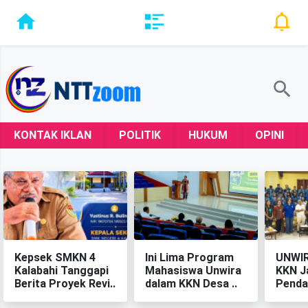
KONTAK IKLAN
POLITIK
HUKUM
OPINI
Kepsek SMKN 4
‎Ini Lima Program
‎UNWI
Kalabahi Tanggapi
Mahasiswa Unwira
KKN J
Berita Proyek Revi..
dalam KKN Desa ..
Penda
Berkel