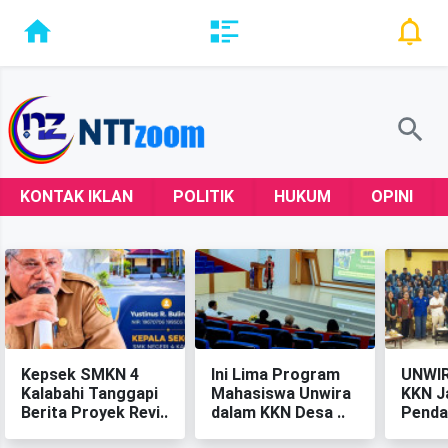
KONTAK IKLAN
POLITIK
HUKUM
OPINI
Kepsek SMKN 4
‎Ini Lima Program
‎UNWI
Kalabahi Tanggapi
Mahasiswa Unwira
KKN J
Berita Proyek Revi..
dalam KKN Desa ..
Penda
Berkel