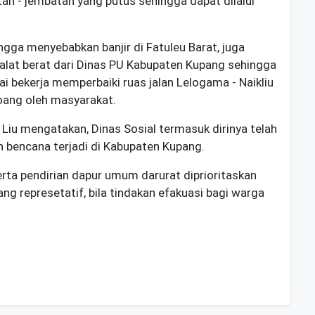
n - jembatan yang putus sehingga dapat dilalui
ga menyebabkan banjir di Fatuleu Barat, juga
h alat berat dari Dinas PU Kabupaten Kupang sehingga
lai bekerja memperbaiki ruas jalan Lelogama - Naikliu
oang oleh masyarakat.
Liu mengatakan, Dinas Sosial termasuk dirinya telah
ah bencana terjadi di Kabupaten Kupang.
rta pendirian dapur umum darurat diprioritaskan
ng represetatif, bila tindakan efakuasi bagi warga