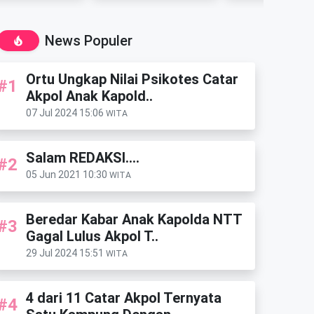
News Populer
Ortu Ungkap Nilai Psikotes Catar
#1
Akpol Anak Kapold..
07 Jul 2024 15:06
WITA
Salam REDAKSI....
#2
05 Jun 2021 10:30
WITA
Beredar Kabar Anak Kapolda NTT
#3
Gagal Lulus Akpol T..
29 Jul 2024 15:51
WITA
4 dari 11 Catar Akpol Ternyata
#4