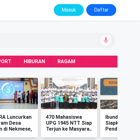
Masuk
Daftar
PORT
HIBURAN
RAGAM
RA Luncurkan
‎470 Mahasiswa
‎Ibunda Guru N
ram Desa
UPG 1945 NTT Siap
Siapkan Pokja
n di Nekmese,
Terjun ke Masyara..
Pendidikan