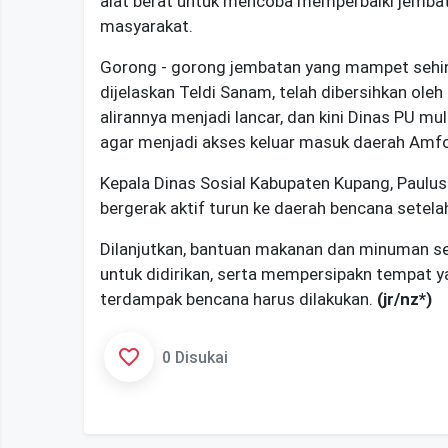
alat berat untuk mencoba memperbaiki jembata
masyarakat.
Gorong - gorong jembatan yang mampet sehing
dijelaskan Teldi Sanam, telah dibersihkan ole
alirannya menjadi lancar, dan kini Dinas PU mu
agar menjadi akses keluar masuk daerah Amf
Kepala Dinas Sosial Kabupaten Kupang, Paulus 
bergerak aktif turun ke daerah bencana setel
Dilanjutkan, bantuan makanan dan minuman se
untuk didirikan, serta mempersipakn tempat ya
terdampak bencana harus dilakukan.
(jr/nz*)
0 Disukai