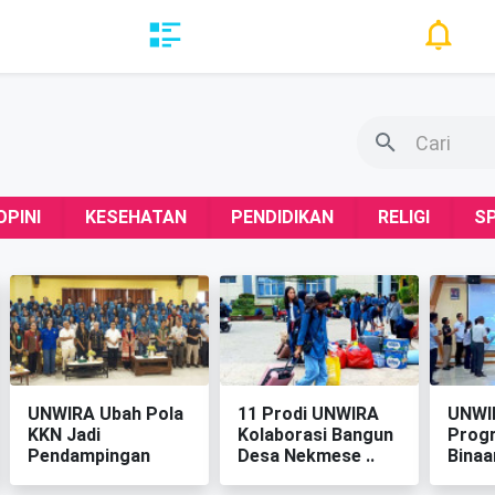
OPINI
KESEHATAN
PENDIDIKAN
RELIGI
S
‎UNWIRA Ubah Pola
‎11 Prodi UNWIRA
‎UNWI
KKN Jadi
Kolaborasi Bangun
Prog
Pendampingan
Desa Nekmese ‎..
Binaa
Berkelanju..
..