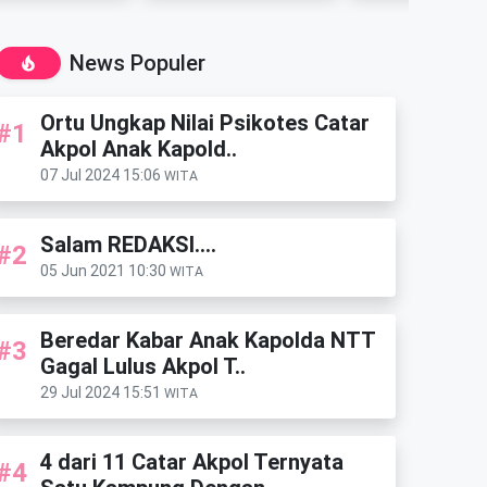
News Populer
Ortu Ungkap Nilai Psikotes Catar
#1
Akpol Anak Kapold..
07 Jul 2024 15:06
WITA
Salam REDAKSI....
#2
05 Jun 2021 10:30
WITA
Beredar Kabar Anak Kapolda NTT
#3
Gagal Lulus Akpol T..
29 Jul 2024 15:51
WITA
4 dari 11 Catar Akpol Ternyata
#4