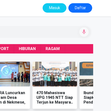
Masuk
Daftar
PORT
HIBURAN
RAGAM
RA Luncurkan
‎470 Mahasiswa
‎Ibunda Guru N
ram Desa
UPG 1945 NTT Siap
Siapkan Pokja
n di Nekmese,
Terjun ke Masyara..
Pendidikan