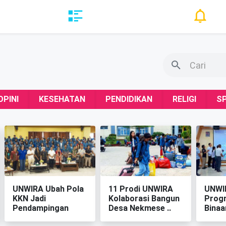
OPINI
KESEHATAN
PENDIDIKAN
RELIGI
S
‎UNWIRA Ubah Pola
‎11 Prodi UNWIRA
‎UNWI
KKN Jadi
Kolaborasi Bangun
Prog
Pendampingan
Desa Nekmese ‎..
Binaa
Berkelanju..
..