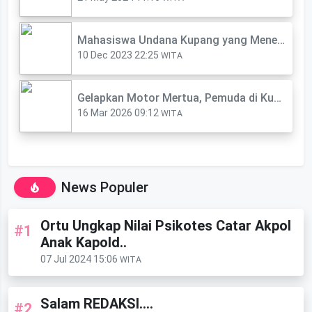
Mahasiswa Undana Kupang yang Meneguk Obat Rumput Meninggal Dunia
10 Dec 2023 22:25
WITA
‎Gelapkan Motor Mertua, Pemuda di Kupang Diciduk Polisi saat Nongkrong di Lounge
16 Mar 2026 09:12
WITA
News Populer
Ortu Ungkap Nilai Psikotes Catar Akpol
#1
Anak Kapold..
07 Jul 2024 15:06
WITA
Salam REDAKSI....
#2