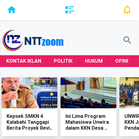
KONTAK IKLAN
POLITIK
HUKUM
OPINI
Kepsek SMKN 4
‎Ini Lima Program
‎UNWI
Kalabahi Tanggapi
Mahasiswa Unwira
KKN J
Berita Proyek Revi..
dalam KKN Desa ..
Penda
Berkel