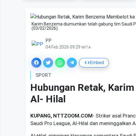
Karim Benzema diumumkan telah gabung tim Saudi Pro 
(03/02/2026).
PP
04 Feb 2026 09:29
WITA
Embed
SPORT
Hubungan Retak, Karim
Al- Hilal
KUPANG, NTTZOOM.COM
- Striker asal Pra
Saudi Pro League, Al-Hilal dan meninggalkan A
Al-Hilal, pimpinan klasemen sementara Saudi 