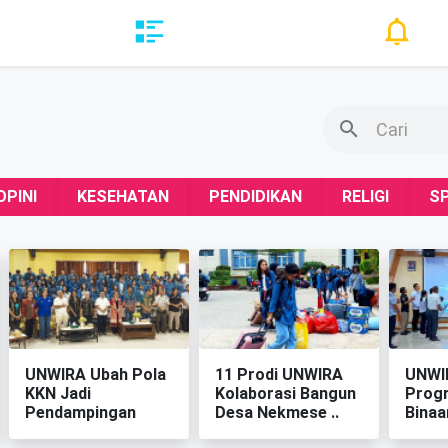
OPINI
KESEHATAN
PENDIDIKAN
RELIGI
S
‎UNWIRA Ubah Pola
‎11 Prodi UNWIRA
‎UNWI
KKN Jadi
Kolaborasi Bangun
Prog
Pendampingan
Desa Nekmese ‎..
Binaa
Berkelanju..
..