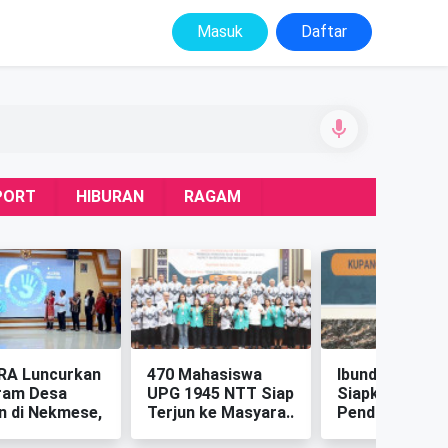
Masuk
Daftar
PORT
HIBURAN
RAGAM
RA Luncurkan
‎470 Mahasiswa
‎Ibunda Guru N
ram Desa
UPG 1945 NTT Siap
Siapkan Pokja
n di Nekmese,
Terjun ke Masyara..
Pendidikan