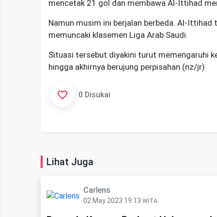
mencetak 21 gol dan membawa Al-Ittihad menj
Namun musim ini berjalan berbeda. Al-Ittihad te
memuncaki klasemen Liga Arab Saudi.
Situasi tersebut diyakini turut memengaruhi
hingga akhirnya berujung perpisahan.(nz/jr)
0 Disukai
Lihat Juga
Carlens
02 May 2023 19:13
WITA