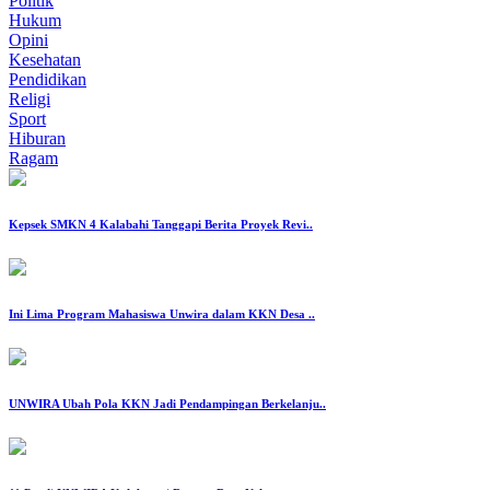
Politik
Hukum
Opini
Kesehatan
Pendidikan
Religi
Sport
Hiburan
Ragam
Kepsek SMKN 4 Kalabahi Tanggapi Berita Proyek Revi..
‎Ini Lima Program Mahasiswa Unwira dalam KKN Desa ..
‎UNWIRA Ubah Pola KKN Jadi Pendampingan Berkelanju..