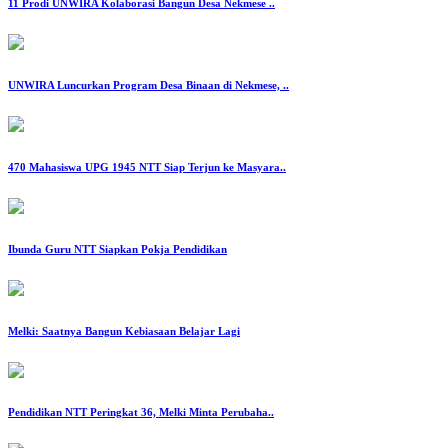
‎11 Prodi UNWIRA Kolaborasi Bangun Desa Nekmese ‎..
‎UNWIRA Luncurkan Program Desa Binaan di Nekmese, ..
‎470 Mahasiswa UPG 1945 NTT Siap Terjun ke Masyara..
‎Ibunda Guru NTT Siapkan Pokja Pendidikan
Melki: Saatnya Bangun Kebiasaan Belajar Lagi
‎Pendidikan NTT Peringkat 36, Melki Minta Perubaha..