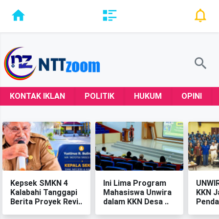
KONTAK IKLAN
POLITIK
HUKUM
OPINI
Kepsek SMKN 4
‎Ini Lima Program
‎UNWI
Kalabahi Tanggapi
Mahasiswa Unwira
KKN J
Berita Proyek Revi..
dalam KKN Desa ..
Penda
Berkel