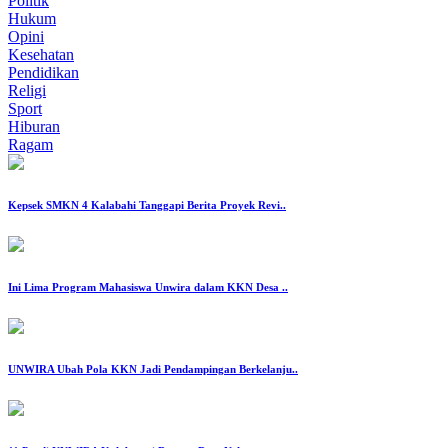
Politik
Hukum
Opini
Kesehatan
Pendidikan
Religi
Sport
Hiburan
Ragam
Kepsek SMKN 4 Kalabahi Tanggapi Berita Proyek Revi..
‎Ini Lima Program Mahasiswa Unwira dalam KKN Desa ..
‎UNWIRA Ubah Pola KKN Jadi Pendampingan Berkelanju..