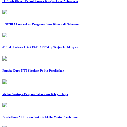
‎11 Prodi UNWIRA Kolaborasi Bangun Desa Nekmese ‎..
‎UNWIRA Luncurkan Program Desa Binaan di Nekmese, ..
‎470 Mahasiswa UPG 1945 NTT Siap Terjun ke Masyara..
‎Ibunda Guru NTT Siapkan Pokja Pendidikan
Melki: Saatnya Bangun Kebiasaan Belajar Lagi
‎Pendidikan NTT Peringkat 36, Melki Minta Perubaha..